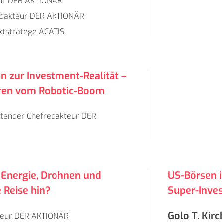
ur DER AKTIONÄR
dakteur DER AKTIONÄR
ktstratege ACATIS
on zur Investment-Realität –
toren vom Robotic-Boom
etender Chefredakteur DER
 Energie, Drohnen und
US-Börsen i
 Reise hin?
Super-Inve
Golo T. Kir
eur DER AKTIONÄR