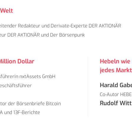
 Welt
itender Redakteur und Derivate-Experte DER AKTIONÄR
eur DER AKTIONÄR und
Der Börsenpunk
illion Dollar
Hebeln wie 
jedes Mark
sführerin nxtAssets GmbH
Harald Gab
eschäftsführer
Co-Autor HEB
Rudolf Wit
tor der Börsenbriefe
Bitcoin
SA
und
13F-Berichte